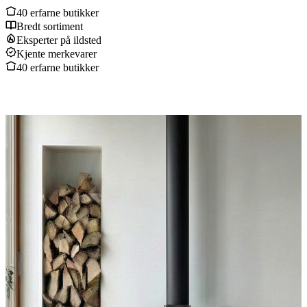
40 erfarne butikker
Bredt sortiment
Eksperter på ildsted
Kjente merkevarer
40 erfarne butikker
Produkter
Produkter
Vedovner
Peiser
Peisinnsatser
Peiskassetter
Pelletsovner
Utepeiser
Utendørs gasspeiser