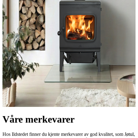
Bioetanol peisinnsatser
JØTUL F 405
Moderne og kraftfull vedovn med karakter
Fra
37 990 kr
A+
Lukk
Inspirasjon
Delbetaling
Piperehabilitering
Stålpipe
Book befaring
Finn forhandler
Finn forhandler
Våre merkevarer
Hos Ildstedet finner du kjente merkevarer av god kvalitet, som Jøtul,