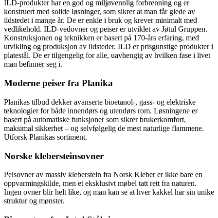
ILD-produkter har en god og miljøvennlig forbrenning og er
konstruert med solide løsninger, som sikrer at man får glede av
ildstedet i mange år. De er enkle i bruk og krever minimalt med
vedlikehold. ILD-vedovner og peiser er utviklet av Jøtul Gruppen.
Konstruksjonen og teknikken er basert på 170-års erfaring, med
utvikling og produksjon av ildsteder. ILD er prisgunstige produkter i
platestål. De er tilgengelig for alle, uavhengig av hvilken fase i livet
man befinner seg i.
Moderne peiser fra Planika
Planikas tilbud dekker avanserte bioetanol-, gass- og elektriske
teknologier for både innendørs og utendørs rom. Løsningene er
basert på automatiske funksjoner som sikrer brukerkomfort,
maksimal sikkerhet – og selvfølgelig de mest naturlige flammene.
Utforsk Planikas sortiment.
Norske klebersteinsovner
Peisovner av massiv kleberstein fra Norsk Kleber er ikke bare en
oppvarmingskilde, men et eksklusivt møbel tatt rett fra naturen.
Ingen ovner blir helt like, og man kan se at hver kakkel har sin unike
struktur og mønster.