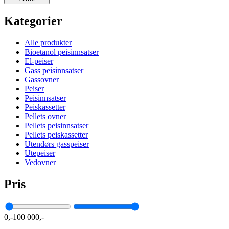
Kategorier
Alle produkter
Bioetanol peisinnsatser
El-peiser
Gass peisinnsatser
Gassovner
Peiser
Peisinnsatser
Peiskassetter
Pellets ovner
Pellets peisinnsatser
Pellets peiskassetter
Utendørs gasspeiser
Utepeiser
Vedovner
Pris
0,-
100 000,-