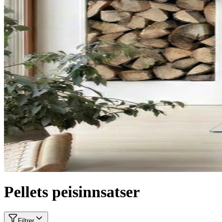
Bioetanol peisinnsatser
JØTUL F 405
Moderne og kraftfull vedovn med karakter
Fra
37 990 kr
A+
Lukk
Inspirasjon
Delbetaling
Piperehabilitering
Stålpipe
Book befaring
Finn forhandler
Finn forhandler
Pellets peisinnsatser
Filtrer