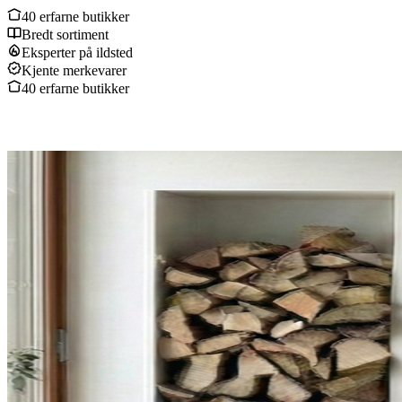
40 erfarne butikker
Bredt sortiment
Eksperter på ildsted
Kjente merkevarer
40 erfarne butikker
Produkter
Produkter
Vedovner
Peiser
Peisinnsatser
Peiskassetter
Pelletsovner
Utepeiser
Utendørs gasspeiser