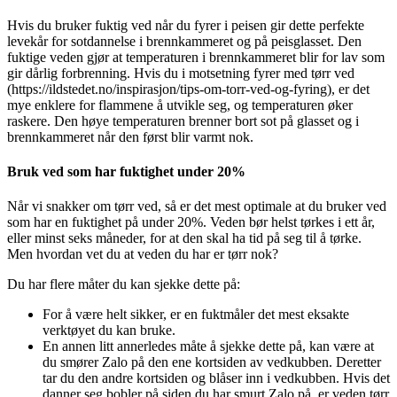
Hvis du bruker fuktig ved når du fyrer i peisen gir dette perfekte
levekår for sotdannelse i brennkammeret og på peisglasset. Den
fuktige veden gjør at temperaturen i brennkammeret blir for lav som
gir dårlig forbrenning. Hvis du i motsetning fyrer med tørr ved
(https://ildstedet.no/inspirasjon/tips-om-torr-ved-og-fyring), er det
mye enklere for flammene å utvikle seg, og temperaturen øker
raskere. Den høye temperaturen brenner bort sot på glasset og i
brennkammeret når den først blir varmt nok.
Bruk ved som har fuktighet under 20%
Når vi snakker om tørr ved, så er det mest optimale at du bruker ved
som har en fuktighet på under 20%. Veden bør helst tørkes i ett år,
eller minst seks måneder, for at den skal ha tid på seg til å tørke.
Men hvordan vet du at veden du har er tørr nok?
Du har flere måter du kan sjekke dette på:
For å være helt sikker, er en fuktmåler det mest eksakte
verktøyet du kan bruke.
En annen litt annerledes måte å sjekke dette på, kan være at
du smører Zalo på den ene kortsiden av vedkubben. Deretter
tar du den andre kortsiden og blåser inn i vedkubben. Hvis det
danner seg bobler på siden du har smurt Zalo på, er veden tørr