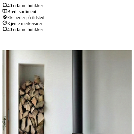
40 erfarne butikker
Bredt sortiment
Eksperter på ildsted
Kjente merkevarer
40 erfarne butikker
Produkter
Produkter
Vedovner
Peiser
Peisinnsatser
Peiskassetter
Pelletsovner
Utepeiser
Utendørs gasspeiser