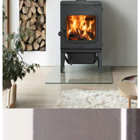
Bioetanol peisinnsatser
JØTUL F 405
Moderne og kraftfull vedovn med karakter
Fra
37 990 kr
A+
Lukk
Inspirasjon
Delbetaling
Piperehabilitering
Stålpipe
Book befaring
Finn forhandler
Finn forhandler