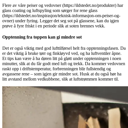
Flere av våre peiser og vedovner (https://ildstedet.no/produkter) har
glass coating og luftspyling som sørger for rene glass
(https://ildstedet.no/inspirasjon/teknisk-informasjon-om-peiser-og-
ovner) under fyring. Legger det seg sot på glassene, kan du igjen
prøve å fyre friskt i en periode slik at soten brennes vekk.
Opptenning fra toppen kan gi mindre sot
Det er også viktig med god lufttilførsel helt fra opptenningsfasen. Da
er det viktig å bruke tørr og finkløyvd ved, og ha luftventiler åpne.
Et tips kan være å ha døren litt på gløtt under opptenningen i noen
minutter, slik at du får godt med luft og trekk. Da kommer vedovnen
raskt opp i driftstemperatur, forbrenningen blir fullstendig og
avgassene rene – som igjen gir mindre sot. Husk at du også bør ha
litt avstand mellom vedkubbene, slik at luftstrømmen kommer til.