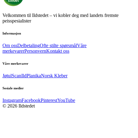
Velkommen til Ildstedet – vi kobler deg med landets fremste
peisspesialister
Informasjon
Om oss
Delbetaling
Ofte stilte spørsmål
Våre
merkevarer
Personvern
Kontakt oss
Våre merkevarer
Jøtul
Scan
Ild
Planika
Norsk Kleber
Sosiale medier
Instagram
Facebook
Pinterest
YouTube
© 2026 Ildstedet